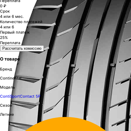
Переплата
0 ₽
Срок
4 или 6 мес.
Количество платежей
4 или 6
Первый платеж
25%
Переплата
Рассчитать комиссию
О товаре
Бренд
Continental
Модель
ContiSportContact 5P
Сезон
Летние