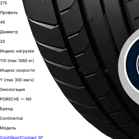
275
Профиль
45
Диаметр
20
Индекс нагрузки
110 (max 1060 кг)
Индекс скорости
Y (max 300 км/ч)
Омологация
PORSCHE — N0
Бренд
Continental
Модель
ContiSportContact 5P