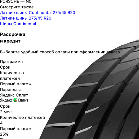
PORSCHE — N0
Смотрите также
Летние шины Continental 275/45 R20
Летние шины 275/45 R20
Шины Continental
Рассрочка
и кредит
Выберите удобный способ оплаты при оформлении заказа.
Программа
Срок
Количество
платежей
Первый платеж
Переплата
Яндекс Сплит
Срок
2 мес.
Количество платежей
4
Первый платеж
25%