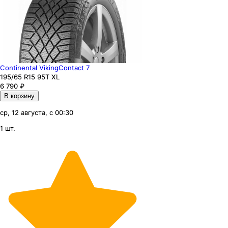
Continental VikingContact 7
195
/65
R15
95
T
XL
6 790
₽
В корзину
ср, 12 августа, с 00:30
1 шт.