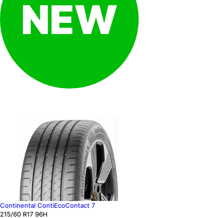
Continental ContiEcoContact 7
215
/60
R17
96
H