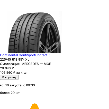
Continental ContiSportContact 5
225
/45
R18
95
Y
XL
Омологация:
MERCEDES — MOE
26 640
₽
106 560 ₽ за 4 шт.
В корзину
вс, 16 августа, с 00:30
более 20 шт.