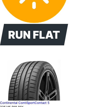
Continental ContiSportContact 5
225
/45
R18
91
Y