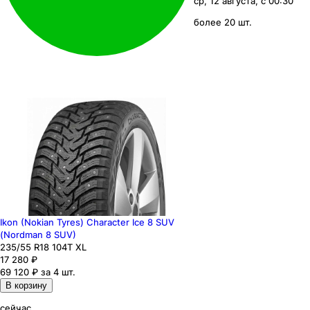
ср, 12 августа, с 00:30
более 20 шт.
Ikon (Nokian Tyres) Character Ice 8 SUV
(Nordman 8 SUV)
235
/55
R18
104
T
XL
17 280
₽
69 120 ₽ за 4 шт.
В корзину
сейчас