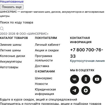
Нешипованные
Модели летних шин Continental
Показать еще
ContiSportContact 7
1
ШИНСЕРВИС — интернет-магазин шин, дисков, аккумуляторов и автосервисные
центры.
Модели зимних шин Continental
ContiWinterContact TS830 P
1
Поиск по коду товара
Шиноразмеры
R20
R21
R22
2002-
2026
© ООО «ШИНСЕРВИС»
Бренды
КАТАЛОГ ТОВАРОВ
ПОКУПАТЕЛЯМ
КОНТАКТНАЯ
Kumho
Hankook
ИНФОРМАЦИЯ
Зимние шины
Личный кабинет
Michelin
+7 800 700-76-
Летние шины
Акции и скидки
33
Колесные диски
Программа
лояльности
Круглосуточная линия
Аккумуляторы
Доставка
Автотовары
МЫ В СОЦСЕТЯХ
О КОМПАНИИ
Шинсервис
Новости
Юридическая
информация
Будьте в курсе скидок, акций и спецпредложений
Подпишитесь и получайте промокоды, акции и подборки товаров