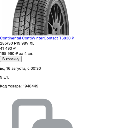
Continental ContiWinterContact TS830 P
285
/30
R19
98
V
XL
41 490
₽
165 960 ₽ за 4 шт.
В корзину
вс, 16 августа, с 00:30
9 шт.
Код товара:
1948449