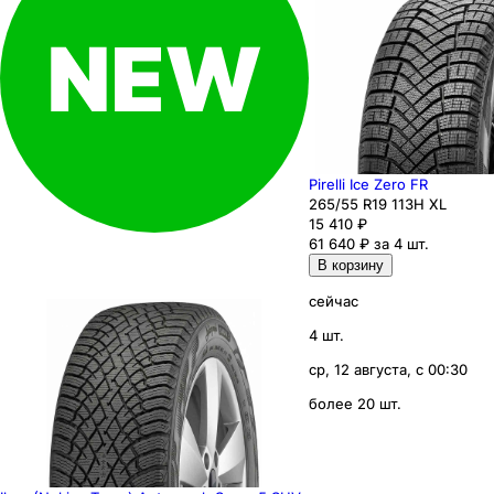
Pirelli Ice Zero FR
265
/55
R19
113
H
XL
15 410
₽
61 640 ₽ за 4 шт.
В корзину
сейчас
4 шт.
ср, 12 августа, с 00:30
более 20 шт.