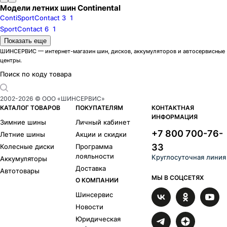
Модели летних шин Continental
ContiSportContact 3
1
SportContact 6
1
Шиноразмеры
Показать еще
R21
R22
ШИНСЕРВИС — интернет-магазин шин, дисков, аккумуляторов и автосервисные
центры.
Бренды
Pirelli
Kumho
Поиск по коду товара
Hankook
Michelin
Bridgestone
Goodyear
2002-
2026
© ООО «ШИНСЕРВИС»
Triangle
КАТАЛОГ ТОВАРОВ
ПОКУПАТЕЛЯМ
КОНТАКТНАЯ
ИНФОРМАЦИЯ
Зимние шины
Личный кабинет
+7 800 700-76-
Летние шины
Акции и скидки
33
Колесные диски
Программа
лояльности
Круглосуточная линия
Аккумуляторы
Доставка
Автотовары
МЫ В СОЦСЕТЯХ
О КОМПАНИИ
Шинсервис
Новости
Юридическая