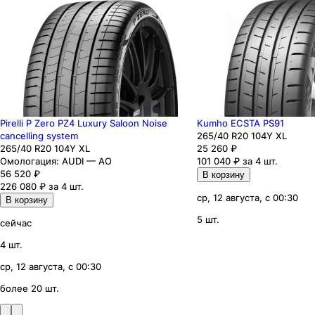
Pirelli P Zero PZ4 Luxury Saloon Noise
Kumho ECSTA PS91
cancelling system
265
/40
R20
104
Y
XL
265
/40
R20
104
Y
XL
25 260
₽
Омологация:
AUDI — AO
101 040 ₽ за 4 шт.
56 520
₽
В корзину
226 080 ₽ за 4 шт.
ср, 12 августа, с 00:30
В корзину
5 шт.
сейчас
4 шт.
ср, 12 августа, с 00:30
более 20 шт.