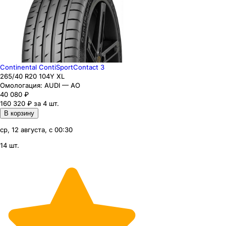
Continental ContiSportContact 3
265
/40
R20
104
Y
XL
Омологация:
AUDI — AO
40 080
₽
160 320 ₽ за 4 шт.
В корзину
ср, 12 августа, с 00:30
14 шт.