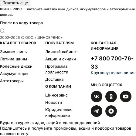
Модели летних шин Continental
Показать еще
PremiumContact 6
1
ШИНСЕРВИС — интернет-магазин шин, дисков, аккумуляторов и автосервисные
центры.
ContiSportContact 7
1
Модели зимних шин Continental
Поиск по коду товара
IceContact 3
1
VikingContact 8
1
2002-
2026
© ООО «ШИНСЕРВИС»
Шиноразмеры
КАТАЛОГ ТОВАРОВ
ПОКУПАТЕЛЯМ
КОНТАКТНАЯ
R17
R18
R19
ИНФОРМАЦИЯ
Зимние шины
Личный кабинет
Бренды
+7 800 700-76-
Летние шины
Акции и скидки
Ikon
Pirelli
33
Колесные диски
Программа
Formula
Gislaved
лояльности
Круглосуточная линия
Аккумуляторы
Kumho
Maxxis
Доставка
Автотовары
Hankook
Michelin
МЫ В СОЦСЕТЯХ
О КОМПАНИИ
Bridgestone
Goodyear
Yokohama
Compasal
Шинсервис
Delinte
Dunlop
Новости
Sunfull
Vredestein
Юридическая
Westlake
информация
Будьте в курсе скидок, акций и спецпредложений
Подпишитесь и получайте промокоды, акции и подборки товаров
на свою почту.