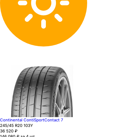
Continental ContiSportContact 7
245
/45
R20
103
Y
36 520
₽
146 080 ₽ за 4 шт.