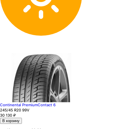
Continental PremiumContact 6
245
/45
R20
99
V
30 130
₽
В корзину