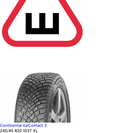
Continental IceContact 3
245
/45
R20
103
T
XL