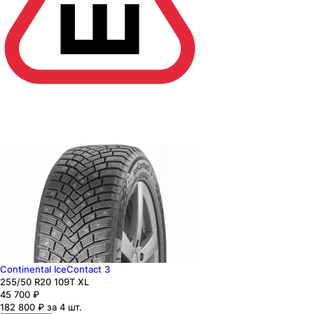
Continental IceContact 3
255
/50
R20
109
T
XL
45 700
₽
182 800 ₽ за 4 шт.