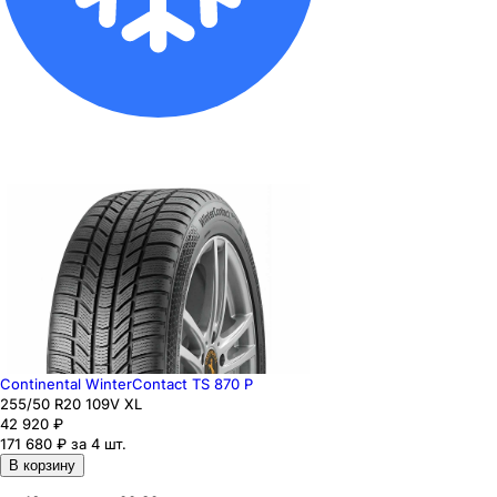
Continental WinterContact TS 870 P
255
/50
R20
109
V
XL
42 920
₽
171 680 ₽ за 4 шт.
В корзину