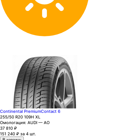
Continental PremiumContact 6
255
/50
R20
109
H
XL
Омологация:
AUDI — AO
37 810
₽
151 240 ₽ за 4 шт.
В корзину