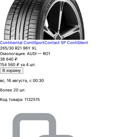
Continental ContiSportContact 5P ContiSilent
265
/30
R21
96
Y
XL
Омологация:
AUDI — RO1
38 640
₽
154 560 ₽ за 4 шт.
В корзину
вс, 16 августа, с 00:30
более 20 шт.
Код товара:
1132515