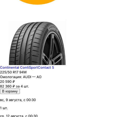
Continental ContiSportContact 5
225
/50
R17
94
W
Омологация:
AUDI — AO
20 590
₽
82 360 ₽ за 4 шт.
В корзину
вс, 9 августа, с 00:30
1 шт.
ср, 12 августа, с 00:30