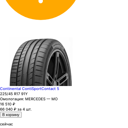
Continental ContiSportContact 5
225
/45
R17
91
Y
Омологация:
MERCEDES — MO
16 510
₽
66 040 ₽ за 4 шт.
В корзину
сейчас