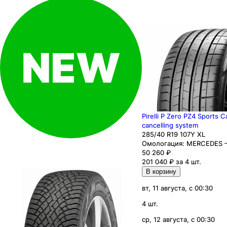
Pirelli P Zero PZ4 Sports C
cancelling system
285
/40
R19
107
Y
XL
Омологация:
MERCEDES 
50 260
₽
201 040 ₽ за 4 шт.
В корзину
вт, 11 августа, с 00:30
4 шт.
ср, 12 августа, с 00:30