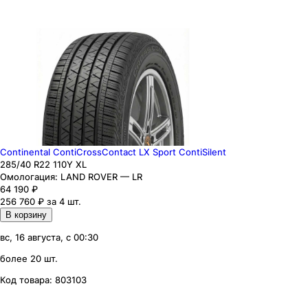
Continental ContiCrossContact LX Sport ContiSilent
285
/40
R22
110
Y
XL
Омологация:
LAND ROVER — LR
64 190
₽
256 760 ₽ за 4 шт.
В корзину
вс, 16 августа, с 00:30
более 20 шт.
Код товара:
803103