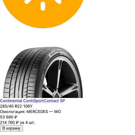
Continental ContiSportContact 5P
285
/40
R22
106
Y
Омологация:
MERCEDES — MO
53 690
₽
214 760 ₽ за 4 шт.
В корзину