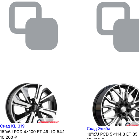
Скад KL-319
Скад Эльба
15"x6J PCD 4x100 ЕТ 46 ЦО 54.1
18"x7J PCD 5x114.3 ЕТ 35
10 260
₽