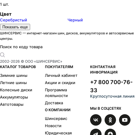
1 шт.
Цвет
Серебристый
Черный
Модели дисков Скад
Показать еще
Адмирал
3
ШИНСЕРВИС — интернет-магазин шин, дисков, аккумуляторов и автосервисные
центры.
Акита
23
Акула
2
Поиск по коду товара
Аллигатор
9
Амиата
6
2002-
2026
© ООО «ШИНСЕРВИС»
Амстердам
1
КАТАЛОГ ТОВАРОВ
ПОКУПАТЕЛЯМ
КОНТАКТНАЯ
ИНФОРМАЦИЯ
Арика
77
Зимние шины
Личный кабинет
Астер
58
+7 800 700-76-
Летние шины
Акции и скидки
Асти
21
33
Колесные диски
Программа
Атакор
33
лояльности
Круглосуточная линия
Аккумуляторы
Атлант
1
Доставка
Автотовары
Авилис
29
МЫ В СОЦСЕТЯХ
О КОМПАНИИ
Азимут
35
Шинсервис
Багира
1
Барахас
6
Новости
Босфор
11
Юридическая