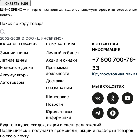
Модели дисков Скад
Показать еще
Адмирал
3
ШИНСЕРВИС — интернет-магазин шин, дисков, аккумуляторов и автосервисные
центры.
Акита
23
Акула
2
Поиск по коду товара
Аллигатор
9
Амиата
6
2002-
2026
© ООО «ШИНСЕРВИС»
Амстердам
1
КАТАЛОГ ТОВАРОВ
ПОКУПАТЕЛЯМ
КОНТАКТНАЯ
ИНФОРМАЦИЯ
Арика
77
Зимние шины
Личный кабинет
Астер
58
+7 800 700-76-
Летние шины
Акции и скидки
Асти
21
33
Колесные диски
Программа
Атакор
33
лояльности
Круглосуточная линия
Аккумуляторы
Атлант
1
Доставка
Автотовары
Авилис
29
МЫ В СОЦСЕТЯХ
О КОМПАНИИ
Азимут
35
Шинсервис
Багира
1
Барахас
6
Новости
Босфор
11
Юридическая
информация
Брайтон
46
Челси
108
Будьте в курсе скидок, акций и спецпредложений
Подпишитесь и получайте промокоды, акции и подборки товаров
Дели
15
на свою почту.