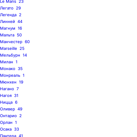
Le Mans
23
Легато
29
Легенда
2
Линней
44
Магнум
16
Мальта
50
Манчестер
60
Marseille
25
Мельбурн
14
Милан
1
Монако
35
Монреаль
1
Мюнхен
19
Нагано
7
Нагоя
31
Ницца
6
Оливер
49
Онтарио
2
Орлан
1
Осака
33
Пантера
41