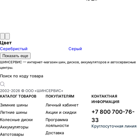
Цвет
Серебристый
Серый
Модели дисков Скад
Показать еще
Адмирал
3
ШИНСЕРВИС — интернет-магазин шин, дисков, аккумуляторов и автосервисные
центры.
Акита
23
Акула
2
Поиск по коду товара
Аллигатор
9
Амиата
6
2002-
2026
© ООО «ШИНСЕРВИС»
Амстердам
1
КАТАЛОГ ТОВАРОВ
ПОКУПАТЕЛЯМ
КОНТАКТНАЯ
ИНФОРМАЦИЯ
Арика
77
Зимние шины
Личный кабинет
Астер
58
+7 800 700-76-
Летние шины
Акции и скидки
Асти
21
33
Колесные диски
Программа
Атакор
33
лояльности
Круглосуточная линия
Аккумуляторы
Атлант
1
Доставка
Автотовары
Авилис
29