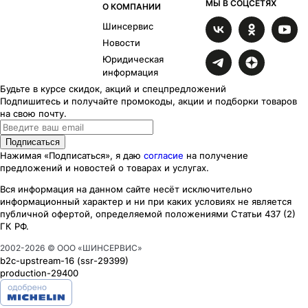
МЫ В СОЦСЕТЯХ
О КОМПАНИИ
Азимут
34
Шинсервис
Багира
1
Барахас
6
Новости
Босфор
11
Юридическая
информация
Брайтон
46
Челси
107
Будьте в курсе скидок, акций и спецпредложений
Подпишитесь и получайте промокоды, акции и подборки товаров
Дели
15
на свою почту.
Diamond
2
Джокер
1
Подписаться
Драйв
3
Нажимая «Подписаться», я даю
согласие
на получение
Дубай
25
предложений и новостей о товарах и услугах.
Дунай
13
Вся информация на данном сайте несёт исключительно
Дюна
2
информационный характер
и ни при каких
условиях
не является
Эко
2
публичной офертой, определяемой положениями Статьи 437 (2)
Эльба
48
ГК РФ.
Эссен
1
2002-
2026
© ООО «ШИНСЕРВИС»
Фабиан
17
b2c-upstream-16
(ssr
-29399
)
Гамбург
1
production-29400
Гранада
43
Женева
41