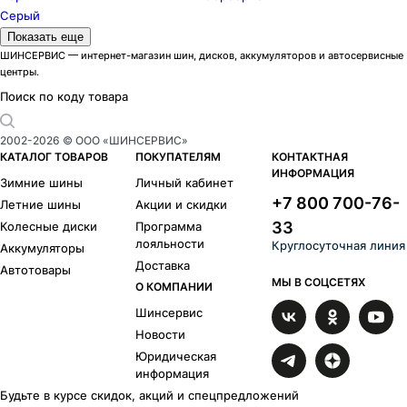
Серый
Модели дисков Скад
Показать еще
Адмирал
3
ШИНСЕРВИС — интернет-магазин шин, дисков, аккумуляторов и автосервисные
центры.
Акита
23
Акула
2
Поиск по коду товара
Аллигатор
9
Амиата
6
2002-
2026
© ООО «ШИНСЕРВИС»
Амстердам
1
КАТАЛОГ ТОВАРОВ
ПОКУПАТЕЛЯМ
КОНТАКТНАЯ
ИНФОРМАЦИЯ
Арика
77
Зимние шины
Личный кабинет
Астер
58
+7 800 700-76-
Летние шины
Акции и скидки
Асти
21
33
Колесные диски
Программа
Атакор
33
лояльности
Круглосуточная линия
Аккумуляторы
Атлант
1
Доставка
Автотовары
Авилис
29
МЫ В СОЦСЕТЯХ
О КОМПАНИИ
Азимут
34
Шинсервис
Багира
1
Барахас
6
Новости
Босфор
11
Юридическая
информация
Брайтон
46
Челси
107
Будьте в курсе скидок, акций и спецпредложений